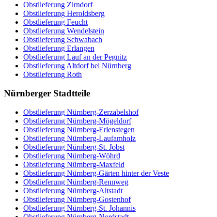
Obstlieferung Zirndorf
Obstlieferung Heroldsberg
Obstlieferung Feucht
Obstlieferung Wendelstein
Obstlieferung Schwabach
Obstlieferung Erlangen
Obstlieferung Lauf an der Pegnitz
Obstlieferung Altdorf bei Nürnberg
Obstlieferung Roth
Nürnberger Stadtteile
Obstlieferung Nürnberg-Zerzabelshof
Obstlieferung Nürnberg-Mögeldorf
Obstlieferung Nürnberg-Erlenstegen
Obstlieferung Nürnberg-Laufamholz
Obstlieferung Nürnberg-St. Jobst
Obstlieferung Nürnberg-Wöhrd
Obstlieferung Nürnberg-Maxfeld
Obstlieferung Nürnberg-Gärten hinter der Veste
Obstlieferung Nürnberg-Rennweg
Obstlieferung Nürnberg-Altstadt
Obstlieferung Nürnberg-Gostenhof
Obstlieferung Nürnberg-St. Johannis
Obstlieferung Nürnberg-Nordstadt